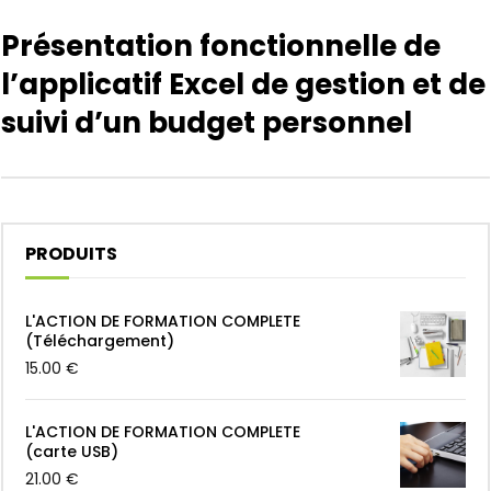
de gestion et de suivi d’un budget
personnel
Présentation fonctionnelle de
l’applicatif Excel de gestion et de
Présentation détaillée de l’applicatif Excel
suivi d’un budget personnel
de suivi du budget de 1°niveau » Site internet
Présentation détaillée de l’applicatif Excel
de gestion et de suivi de 2° niveau d’un
budget personnel
PRODUITS
Présentation et analyse du budget d’une
L'ACTION DE FORMATION COMPLETE
famille (scénario n°1)
(Téléchargement)
15.00
€
Présentation et analyse du budget d’une
L'ACTION DE FORMATION COMPLETE
famille (scénario n°2)
(carte USB)
21.00
€