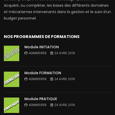
famille (scénario n°7)
Acquérir, ou compléter, les bases des différents domaines
et mécanismes intervenants dans la gestion et le suivi d’un
budget personnel.
Présentation et analyse du budget d’une
famille (scénario n°8)
NOS PROGRAMMES DE FORMATIONS
Module INITIATION
Exercice n°0 d’apprentissage à la gestion et
ADMIN5958
24 AVRIL 2019
au suivi d’un budget personnel – Initiation-
(énoncé et corrigé)
Module FORMATION
Exercice n°1 d’apprentissage à la gestion et
ADMIN5958
24 AVRIL 2019
au suivi d’un budget personnel -Force 1-
(énoncé et corrigé)
Module PRATIQUE
Exercice n°2 d’apprentissage à la gestion et
ADMIN5958
24 AVRIL 2019
au suivi d’un budget personnel -Force 2-
(énoncé et corrigé)