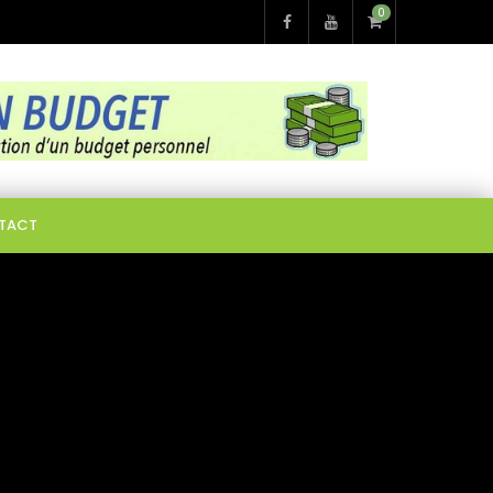
0
TACT