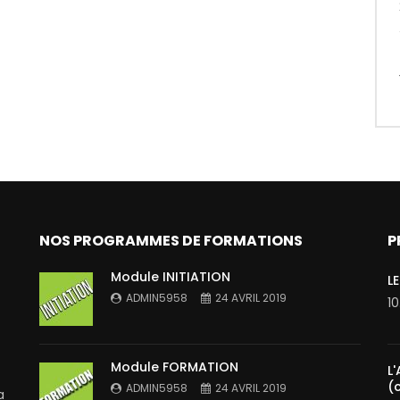
NOS PROGRAMMES DE FORMATIONS
P
Module INITIATION
L
ADMIN5958
24 AVRIL 2019
1
Module FORMATION
L
(
ADMIN5958
24 AVRIL 2019
a