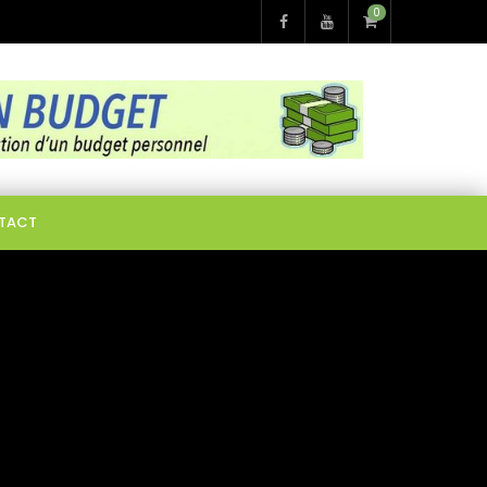
0
TACT