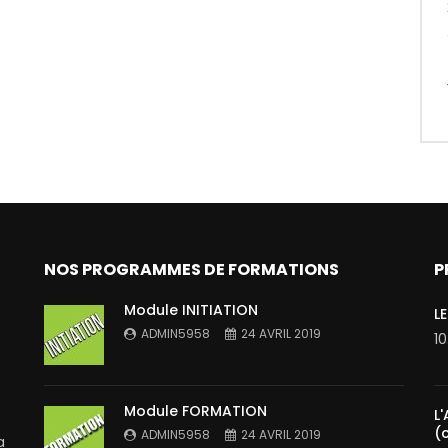
NOS PROGRAMMES DE FORMATIONS
P
Module INITIATION
L
ADMIN5958
24 AVRIL 2019
1
Module FORMATION
L
(
ADMIN5958
24 AVRIL 2019
a