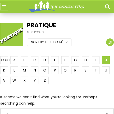
PRATIQUE
0 POSTS
SORT BY:
LE PLUS AIMÉ
TOUT
A
B
C
D
E
F
G
H
I
J
K
L
M
N
O
P
Q
R
S
T
U
V
W
X
Y
Z
It seems we can’t find what you’re looking for. Perhaps
searching can help.