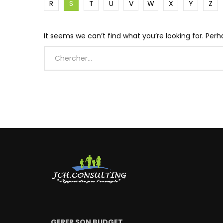
R
S
T
U
V
W
X
Y
Z
It seems we can’t find what you’re looking for. Per
GERER SON BUDGET