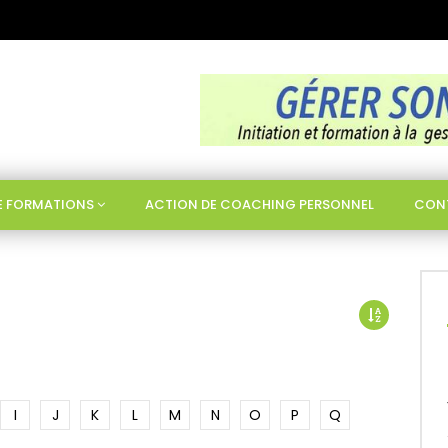
DE FORMATIONS
ACTION DE COACHING PERSONNEL
CON
I
J
K
L
M
N
O
P
Q