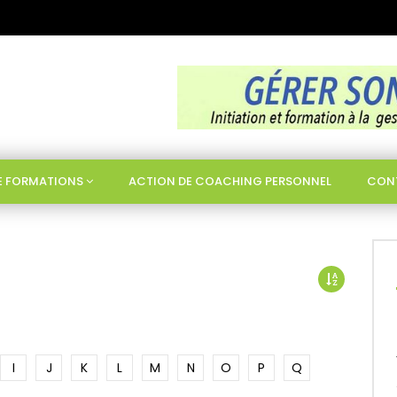
DE FORMATIONS
ACTION DE COACHING PERSONNEL
CON
I
J
K
L
M
N
O
P
Q