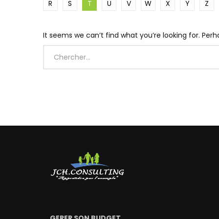
R
S
T
U
V
W
X
Y
Z
It seems we can’t find what you’re looking for. Per
GERER SON BUDGET