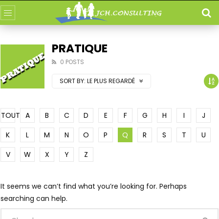
PRATIQUE
0 POSTS
SORT BY:
LE PLUS REGARDÉ
TOUT
A
B
C
D
E
F
G
H
I
J
K
L
M
N
O
P
Q
R
S
T
U
V
W
X
Y
Z
It seems we can’t find what you’re looking for. Perhaps
searching can help.