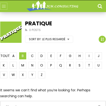
PRATIQUE
0 POSTS
SORT BY:
LE PLUS REGARDÉ
TOUT
A
B
C
D
E
F
G
H
I
J
K
L
M
N
O
P
Q
R
S
T
U
V
W
X
Y
Z
It seems we can’t find what you’re looking for. Perhaps
searching can help.